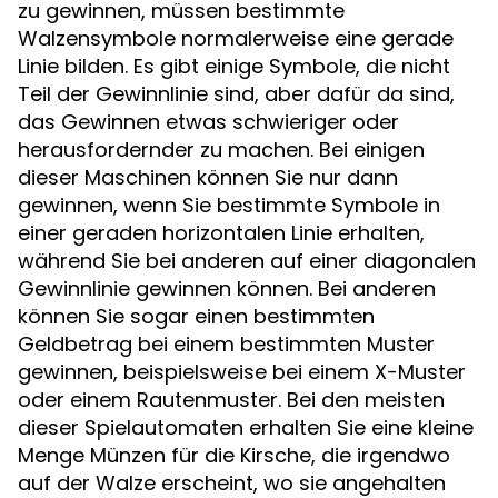
zu gewinnen, müssen bestimmte
Walzensymbole normalerweise eine gerade
Linie bilden. Es gibt einige Symbole, die nicht
Teil der Gewinnlinie sind, aber dafür da sind,
das Gewinnen etwas schwieriger oder
herausfordernder zu machen. Bei einigen
dieser Maschinen können Sie nur dann
gewinnen, wenn Sie bestimmte Symbole in
einer geraden horizontalen Linie erhalten,
während Sie bei anderen auf einer diagonalen
Gewinnlinie gewinnen können. Bei anderen
können Sie sogar einen bestimmten
Geldbetrag bei einem bestimmten Muster
gewinnen, beispielsweise bei einem X-Muster
oder einem Rautenmuster. Bei den meisten
dieser Spielautomaten erhalten Sie eine kleine
Menge Münzen für die Kirsche, die irgendwo
auf der Walze erscheint, wo sie angehalten