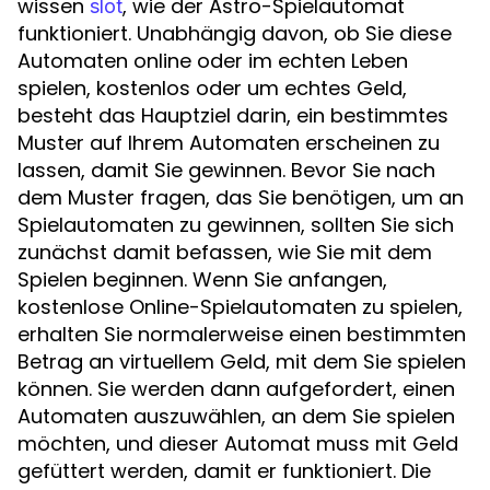
wissen
, wie der Astro-Spielautomat
slot
funktioniert. Unabhängig davon, ob Sie diese
Automaten online oder im echten Leben
spielen, kostenlos oder um echtes Geld,
besteht das Hauptziel darin, ein bestimmtes
Muster auf Ihrem Automaten erscheinen zu
lassen, damit Sie gewinnen. Bevor Sie nach
dem Muster fragen, das Sie benötigen, um an
Spielautomaten zu gewinnen, sollten Sie sich
zunächst damit befassen, wie Sie mit dem
Spielen beginnen. Wenn Sie anfangen,
kostenlose Online-Spielautomaten zu spielen,
erhalten Sie normalerweise einen bestimmten
Betrag an virtuellem Geld, mit dem Sie spielen
können. Sie werden dann aufgefordert, einen
Automaten auszuwählen, an dem Sie spielen
möchten, und dieser Automat muss mit Geld
gefüttert werden, damit er funktioniert. Die