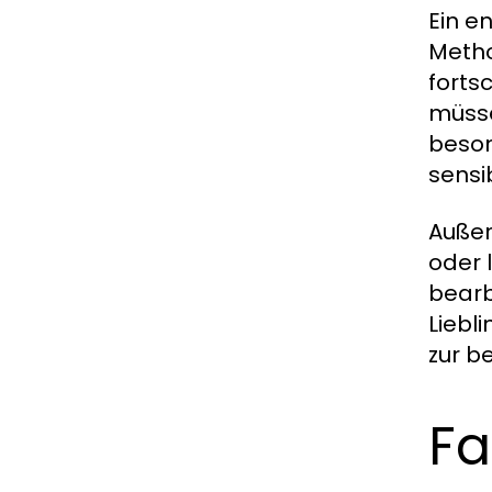
Ein e
Metho
forts
müsse
beson
sensi
Außer
oder 
bearb
Liebl
zur b
Fa