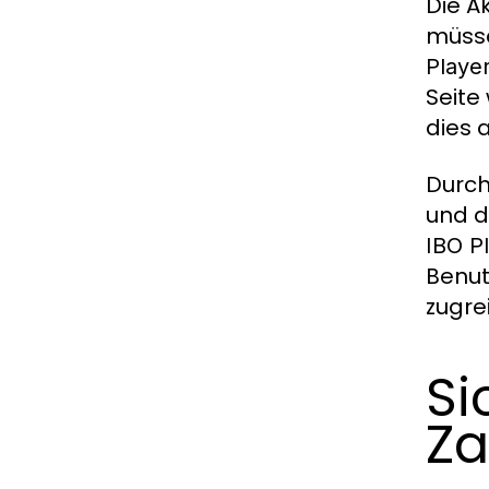
Die A
müsse
Player
Seite
dies 
Durch
und d
IBO Pl
Benut
zugre
Si
Za