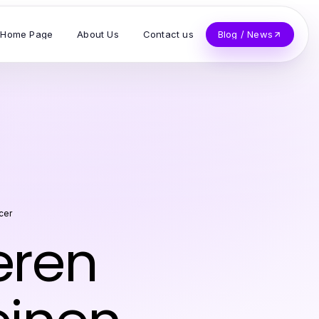
Home Page
About Us
Contact us
Blog / News
cer
eren