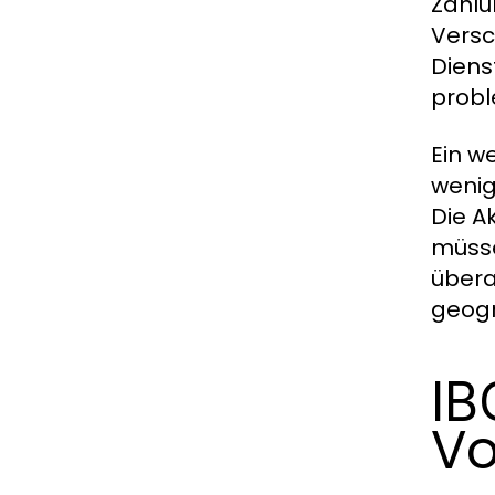
Zahlu
Versc
Diens
probl
Ein w
wenig
Die A
müsse
übera
geogr
IB
Vo