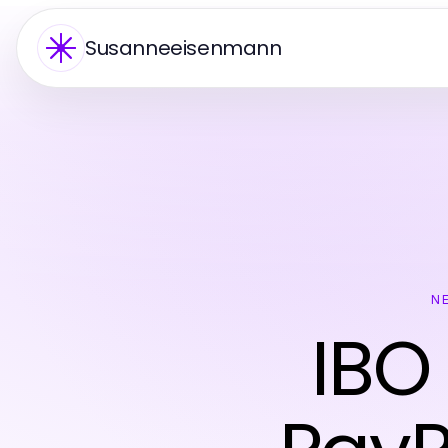
Susanneeisenmann
N
IBO