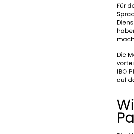
Für d
Sprac
Diens
haben
macht
Die M
vorte
IBO P
auf d
Wi
Pa