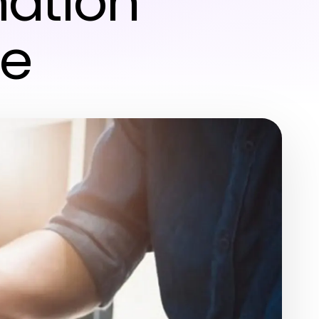
mation
he