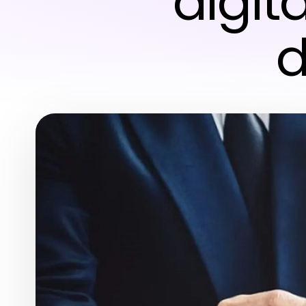
digit
d