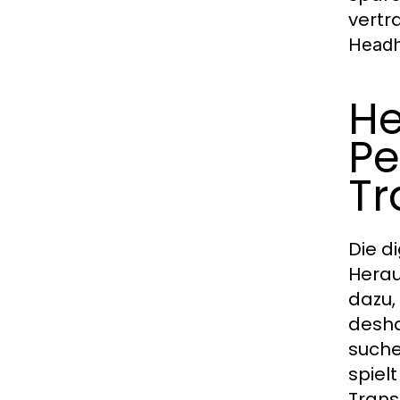
vertr
Headh
He
Pe
Tr
Die d
Herau
dazu,
desha
suche
spiel
Trans