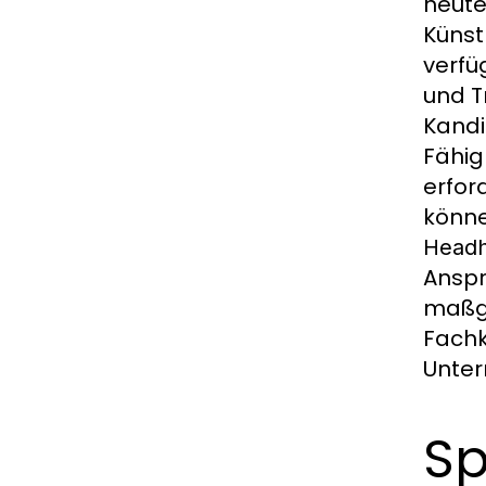
heute
Künst
verfü
und T
Kandi
Fähig
erfor
könne
Headh
Ansp
maßge
Fachk
Unter
Sp