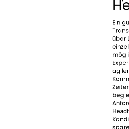
He
Ein g
Trans
über 
einze
mögli
Exper
agile
Kommu
Zeite
begle
Anfor
Headh
Kandi
spare