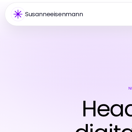
Susanneeisenmann
N
Head