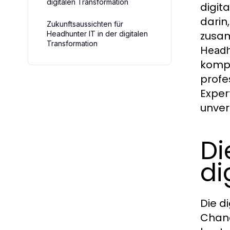
digitalen Transformation
digit
darin
Zukunftsaussichten für
zusam
Headhunter IT in der digitalen
Transformation
Headh
kompl
profe
Exper
unver
Di
di
Die d
Chan