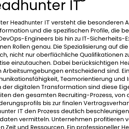
adhunter IT
uter
versteht die besonderen A
Headhunter IT
formation und die spezifischen Profile, die b
DevOps-Engineers bis hin zu IT-Sicherheits-
lnen Rollen genau. Die Spezialisierung auf d
ch, nicht nur oberflächliche Qualifikationen zu
tise einzutauchen. Dabei berücksichtigen
Hea
n Arbeitsumgebungen entscheidend sind. Ei
nikationsfähigkeit, Teamorientierung und I
n der digitalen Transformation sind diese Ei
iten den gesamten Recruiting-Prozess, von d
derungsprofils bis zur finalen Vertragsverha
den Prozess deutlich beschleunigen
unter IT
daten vermitteln. Unternehmen profitieren
n Zeit und Ressourcen. Ein professioneller
He