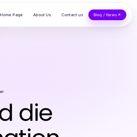
Home Page
About Us
Contact us
Blog / News
er
d die