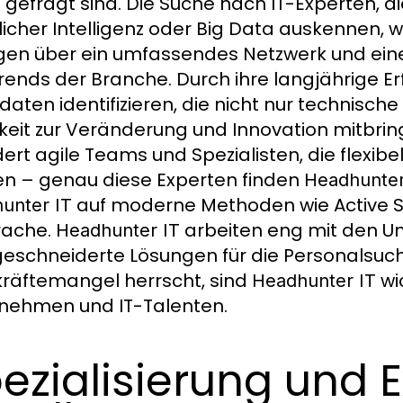
 gefragt sind. Die Suche nach IT-Experten, d
licher Intelligenz oder Big Data auskennen,
gen über ein umfassendes Netzwerk und einen
rends der Branche. Durch ihre langjährige 
daten identifizieren, die nicht nur technisch
keit zur Veränderung und Innovation mitbring
dert agile Teams und Spezialisten, die flexi
n – genau diese Experten finden
Headhunter
auf moderne Methoden wie Active Sou
unter IT
rache.
arbeiten eng mit den 
Headhunter IT
schneiderte Lösungen für die Personalsuche z
räftemangel herrscht, sind
wi
Headhunter IT
nehmen und IT-Talenten.
ezialisierung und E